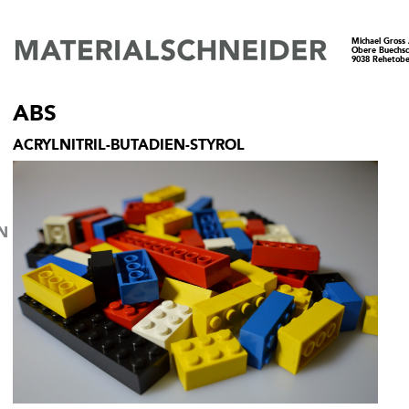
Michael Gross
Obere Buechs
9038 Rehetobe
ABS
ACRYLNITRIL-BUTADIEN-STYROL
N