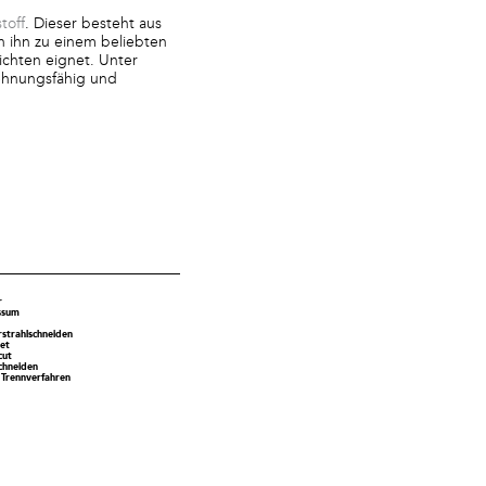
toff
. Dieser besteht aus
n ihn zu einem beliebten
ichten eignet. Unter
dehnungsfähig und
r
ssum
strahlschneiden
et
cut
chneiden
 Trennverfahren