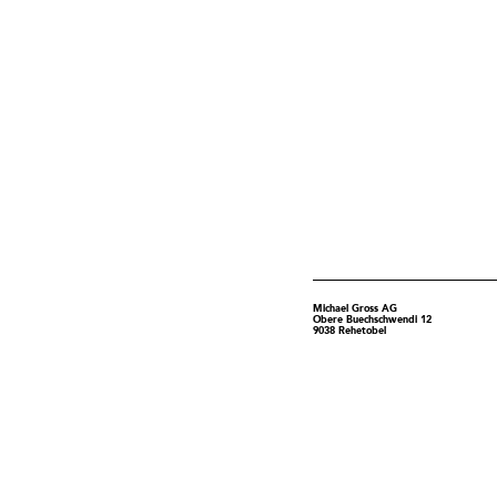
Michael Gross AG
Obere Buechschwendi 12
9038 Rehetobel