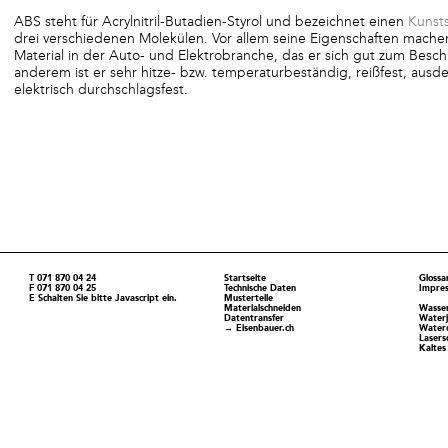
ABS steht für Acrylnitril-Butadien-Styrol und bezeichnet einen
Kunsts
drei verschiedenen Molekülen. Vor allem seine Eigenschaften mache
Material in der Auto- und Elektrobranche, das er sich gut zum Besch
anderem ist er sehr hitze- bzw. temperaturbeständig, reißfest, aus
elektrisch durchschlagsfest.
T
071 870 04 24
Startseite
Glossa
F
071 870 04 25
Technische Daten
Impre
E
Schalten Sie bitte Javascript ein.
Musterteile
Materialschneiden
Wasser
Datentransfer
Waterj
→ Eisenbauer.ch
Water
Lasers
Kaltes