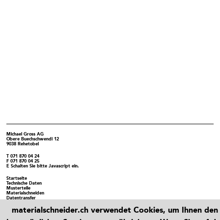
Michael Gross AG
Obere Buechschwendi 12
9038 Rehetobel
T
071 870 04 24
F
071 870 04 25
E
Schalten Sie bitte Javascript ein.
Startseite
Technische Daten
Musterteile
Materialschneiden
Datentransfer
→ Eisenbauer.ch
materialschneider.ch verwendet Cookies, um Ihnen den
Glossar