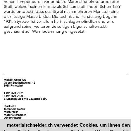
hohen Temperaturen verformbare Material ist ein verarbeiteter
Stoff, welcher seinen Einsatz als Schaumstoff findet. Schon 1839
wurde entdeckt, dass das Styrol nach mehreren Monaten eine
dickflüssige Masse bildet. Die technische Herstellung begann
1931. Styropor ist vor allem hart, schlagempfindlich und wird
aufgrund seiner weiteren vielseitigen Eigenschaften z.B.
geschäumt zur Wärmedämmung eingesetzt.
Michael Gross AG
Obere Buechschwendi 12
9038 Rehetobel
T
071 870 04 24
F
071 870 04 25
E
Schalten Sie bitte Javascript ein.
Startseite
Technische Daten
Musterteile
Materialschneiden
Datentransfer
→ Eisenbauer.ch
materialschneider.ch verwendet Cookies, um Ihnen den
Glossar