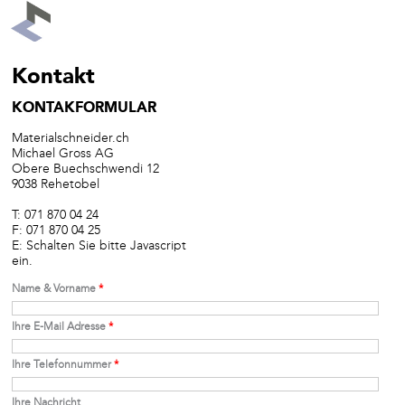
Kontakt
KONTAKFORMULAR
Materialschneider.ch
Michael Gross AG
Obere Buechschwendi 12
9038 Rehetobel
T: 071 870 04 24
F: 071 870 04 25
E:
Schalten Sie bitte Javascript
ein.
Name & Vorname
*
Ihre E-Mail Adresse
*
Ihre Telefonnummer
*
Ihre Nachricht