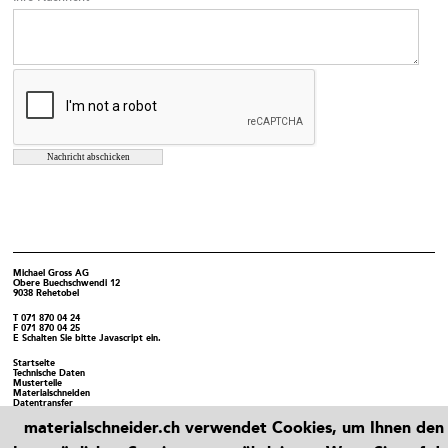
Michael Gross AG
Obere Buechschwendi 12
9038 Rehetobel
T
071 870 04 24
F
071 870 04 25
E
Schalten Sie bitte Javascript ein.
Startseite
Technische Daten
Musterteile
Materialschneiden
Datentransfer
→ Eisenbauer.ch
materialschneider.ch verwendet Cookies, um Ihnen den
Glossar