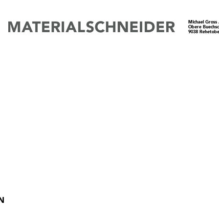
Michael Gross
Obere Buechs
9038 Rehetobe
N